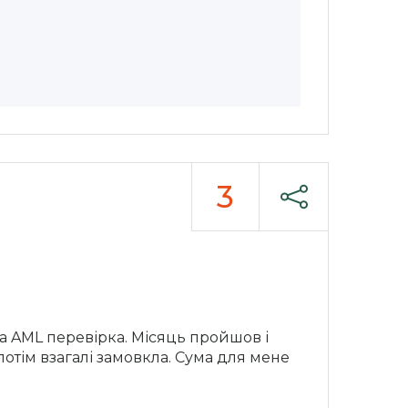
3
ва AML перевірка. Місяць пройшов і
отім взагалі замовкла. Сума для мене