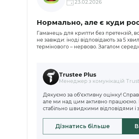
23.02.2026
Нормально, але є куди ро
Гаманець для крипти без претензій, вс
не завжди: іноді відповідають за 5 хв
термінового – нервово. Загалом сере
Trustee Plus
Менеджер з комунікацій Trust
Дякуємо за об'єктивну оцінку! Справ
але ми над цим активно працюємо. 
стабільно швидкими відповідями і з
Дізнатись більше
В