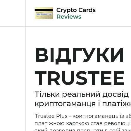
Skip
to
content
ВІДГУКИ
TRUSTEE
Тільки реальний досвід
криптогаманця і платіж
Trustee Plus - криптогаманець із 
платіжною карткою став революц
який дозволив поєднати в собі зви