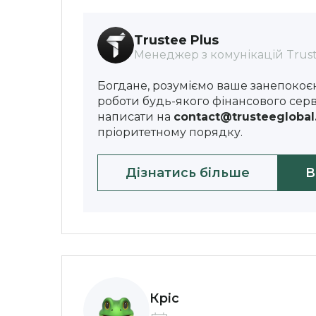
Trustee Plus
Менеджер з комунікацій Trust
Богдане, розуміємо ваше занепокоєн
роботи будь-якого фінансового серв
написати на
contact@trusteegloba
пріоритетному порядку.
Дізнатись більше
В
Кріс