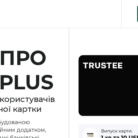
 ПРО
 PLUS
 користувачів
ної картки
вбудованою
ійним додатком,
чні банківські