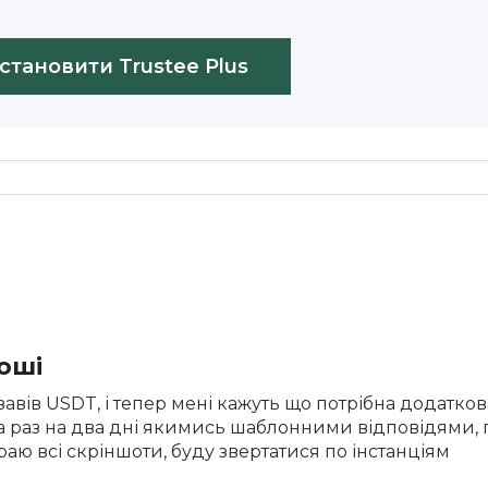
становити Trustee Plus
оші
авів USDT, і тепер мені кажуть що потрібна додатко
а раз на два дні якимись шаблонними відповідями, п
раю всі скріншоти, буду звертатися по інстанціям