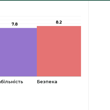
8.2
7.8
абільність
Безпека