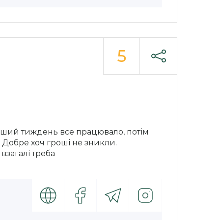
5
перший тиждень все працювало, потім
. Добре хоч гроші не зникли.
взагалі треба