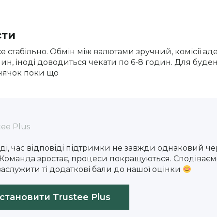
сти
е стабільно. Обмін між валютами зручний, комісії аде
илин, іноді доводиться чекати по 6-8 годин. Для буде
днячок поки що
ee Plus
ді, час відповіді підтримки не завжди однаковий чер
Команда зростає, процеси покращуються. Сподіваєм
аслужити ті додаткові бали до нашої оцінки
становити Trustee Plus