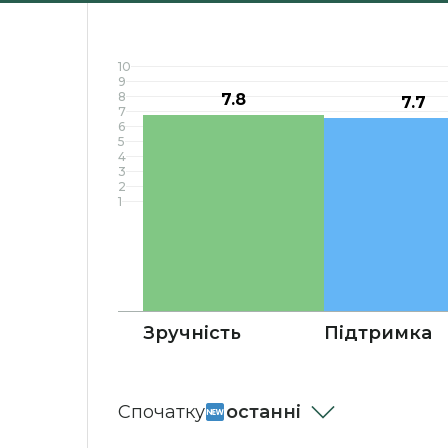
10
9
8
7.8
7.7
7
6
5
4
3
2
1
Зручність
Підтримка
Cпочатку
останні