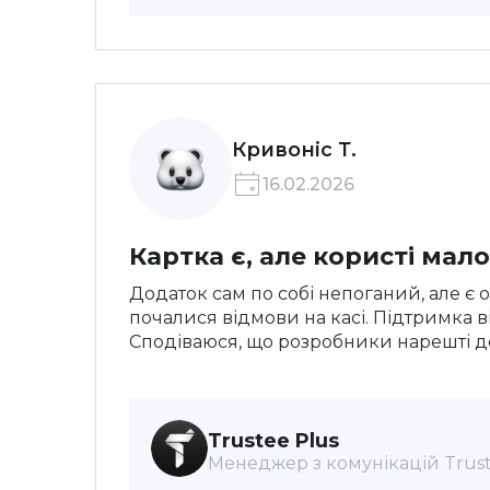
Кривоніс Т.
16.02.2026
Картка є, але користі мало
Додаток сам по собі непоганий, але є 
почалися відмови на касі. Підтримка ві
Сподіваюся, що розробники нарешті дов
Trustee Plus
Менеджер з комунікацій Trust