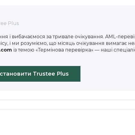
ee Plus
ня і вибачаємося за тривале очікування. AML-перев
ісу, і ми розуміємо, що місяць очікування вимагає 
l.com
із темою «Термінова перевірка» — наші спеціалі
становити Trustee Plus