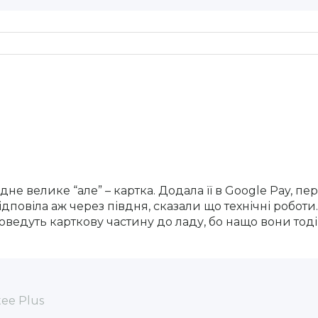
одне велике “але” – картка. Додала її в Google Pay, 
дповіла аж через півдня, сказали що технічні роботи
едуть карткову частину до ладу, бо нащо вони тоді 
ee Plus