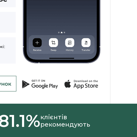
81.1%
клієнтів
рекомендують