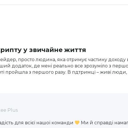
рипту у звичайне життя
ейдер, просто людина, яка отримує частину доходу 
рший додаток, де мені реально все зрозуміло з першо
ті пройшла з першого разу. В пдтримці – живі люди
ee Plus
адість для всієї нашої команди
Ми й справді нама