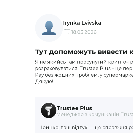
Irynka Lvivska
18.03.2026
Тут допоможуть вивести к
Я не якийсь там просунутий крипто-тр
розраховуватися. Trustee Plus – це пе
Pay без жодних проблем, у супермарке
Дякую!
Trustee Plus
Менеджер з комунікацій Trust
Іринко, ваш відгук — це справжня р