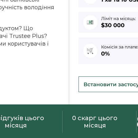
ручність володіння
одуктом? Що
чі Trustee Plus?
и користувачів і
відгуків цього
0 скарг цього
місяця
місяця