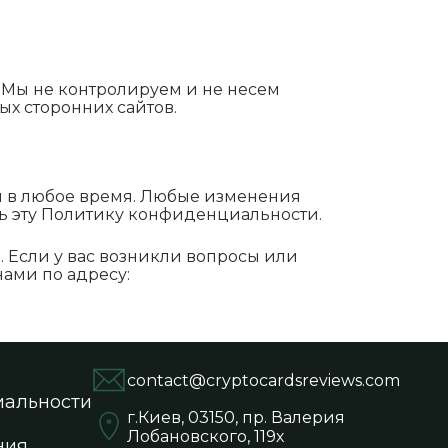
. Мы не контролируем и не несем
х сторонних сайтов.
и в любое время. Любые изменения
ь эту Политику конфиденциальности.
 Если у вас возникли вопросы или
ами по адресу:
contact@cryptocardsreviews.com
альности
г.Киев, 03150, пр. Валерия
Лобановского, 119х
ния