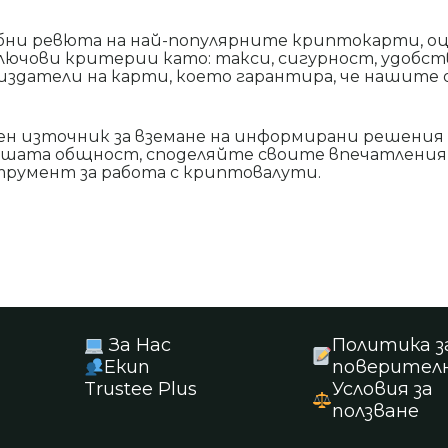
ни ревюта на най-популярните криптокарти, оц
лючови критерии като: такси, сигурност, удобст
 издатели на карти, което гарантира, че нашите 
н източник за вземане на информирани решения
ашата общност, споделяйте своите впечатления
трумент за работа с криптовалути.
За Нас
Политика з
Екип
поверител
Trustee Plus
Условия за
ползване