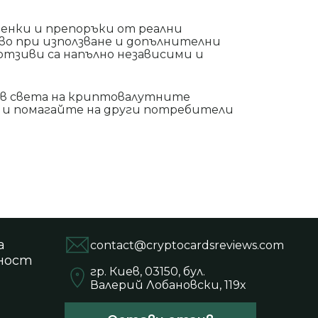
енки и препоръки от реални
во при използване и допълнителни
отзиви са напълно независими и
 в света на криптовалутните
 и помагайте на други потребители
а
contact@cryptocardsreviews.com
ност
гр. Киев, 03150, бул.
Валерий Лобановски, 119х