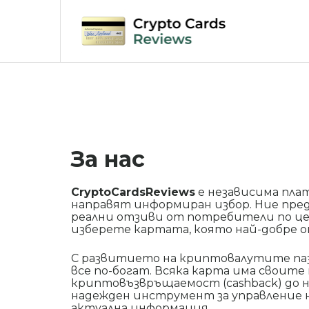
Skip
to
content
За нас
CryptoCardsReviews
е независима пла
направят информиран избор. Ние пре
реални отзиви от потребители по цел
изберете картата, която най-добре 
С развитието на криптовалутите паз
все по-богат. Всяка карта има своит
криптовъзвръщаемост (cashback) до н
надежден инструмент за управление н
актуална информация.