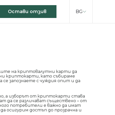
BG
Остави отзив
елите на криптовалутни карти да
чни криптокарти, като събираме
 се запознаете с чуждия опит и да
о, а изборът от криптокарти става
ат да се различават съществено – от
много потребители е важно да имат
да осигурим достъп до прозрачна и