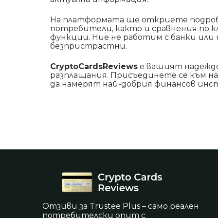
На платформата ще откриете подроб
потребители, както и сравнения по к
функции. Ние не работим с банки или
безпристрастни.
CryptoCardsReviews
е вашият надежде
разплащания. Присъединете се към н
да намерят най-добрия финансов инс
Отзиви за Trustee Plus – само реален
потребителски опит с