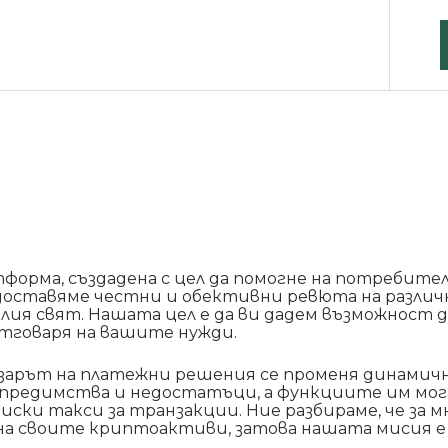
тформа, създадена с цел да помогне на потребит
доставяме честни и обективни ревюта на разли
ия свят. Нашата цел е да ви дадем възможност да
отговаря на вашите нужди.
арът на платежни решения се променя динамичн
е предимства и недостатъци, а функциите им мог
иски такси за транзакции. Ние разбираме, че за 
а своите криптоактиви, затова нашата мисия е 